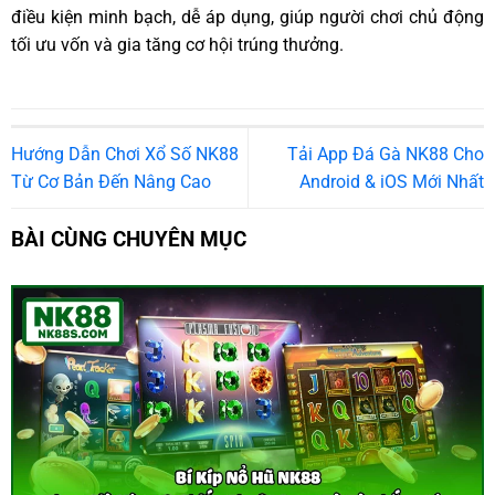
điều kiện minh bạch, dễ áp dụng, giúp người chơi chủ động
tối ưu vốn và gia tăng cơ hội trúng thưởng.
Hướng Dẫn Chơi Xổ Số NK88
Tải App Đá Gà NK88 Cho
Từ Cơ Bản Đến Nâng Cao
Android & iOS Mới Nhất
BÀI CÙNG CHUYÊN MỤC