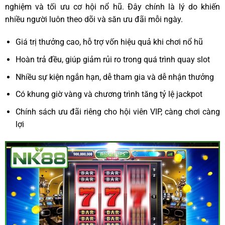
nghiệm và tối ưu cơ hội nổ hũ. Đây chính là lý do khiến
nhiều người luôn theo dõi và săn ưu đãi mỗi ngày.
Giá trị thưởng cao, hỗ trợ vốn hiệu quả khi chơi nổ hũ
Hoàn trả đều, giúp giảm rủi ro trong quá trình quay slot
Nhiều sự kiện ngắn hạn, dễ tham gia và dễ nhận thưởng
Có khung giờ vàng và chương trình tăng tỷ lệ jackpot
Chính sách ưu đãi riêng cho hội viên VIP, càng chơi càng
lợi