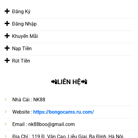
Đăng Ký
Đăng Nhập
Khuyến Mãi
Nạp Tiền
Rút Tiền
📲LIÊN HỆ📲
Nhà Cái : NK88
Website :
https://bongocams.ru.com/
Email :
nk88boo@gmail.com
Địa Chỉ : 119 Đ. Văn Cao, Liễu Giai, Ba Đình, Hà Nội,