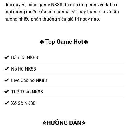
độc quyền, cổng game NK88 đã đáp ứng trọn vẹn tất cả
mọi mong muốn của anh từ nhà cái, hãy tham gia và tận
hưởng nhiều phần thưởng siêu giá trị ngay nào.
🔥Top Game Hot🔥
Bắn Cá NK88
Nổ Hũ NK88
Live Casino NK88
Thể Thao NK88
Xổ Số NK88
⭐️HƯỚNG DẪN⭐️