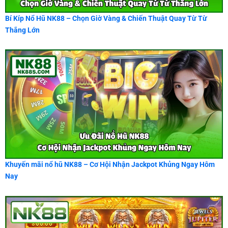
Bí Kíp Nổ Hũ NK88 – Chọn Giờ Vàng & Chiến Thuật Quay Từ Từ
Thắng Lớn
Khuyến mãi nổ hũ NK88 – Cơ Hội Nhận Jackpot Khủng Ngay Hôm
Nay