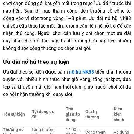
chơi chọn đúng gói khuyến mãi trong mục “Ưu đãi” trước khi
nạp tiền. Sau khi nạp thành công, tiền thưởng sẽ cộng tự
động vào ví slot trong vòng 1–3 phút. Ưu đãi nổ hũ NK88
chỉ yêu cầu thao tác một lần, không cần liên hệ hỗ trợ để xác
nhận thủ công. Người chơi cần lưu ý chỉ chọn một ưu đãi
duy nhất cho mỗi lần nạp, tránh trường hợp nạp tiền nhưng
không được cộng thưởng do chọn sai gói.
Ưu đãi nổ hũ theo sự kiện
Ưu đãi theo sự kiện được sảnh
nổ hũ NK88
triển khai thường
xuyên với nhiều hình thức như giờ vàng, tăng jackpot, đua
top và khuyến mãi giới hạn thời gian, giúp người chơi tối đa
cơ hội nhận thưởng khi quay slot.
Thời
Điều
Nội dung ưu
Giá trị
Tên sự kiện
gian áp
kiện
đãi
thưởng
dụng
chính
Thưởng nổ
Tăng thưởng
14:00 –
Cộng thêm
Áp dụng