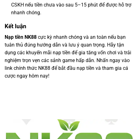
CSKH nếu tiền chưa vào sau 5–15 phút để được hỗ trợ
nhanh chóng.
Kết luận
Nạp tiền NK88
cực kỳ nhanh chóng và an toàn nếu bạn
tuân thủ đúng hướng dẫn và lưu ý quan trọng. Hãy tận
dụng các khuyến mãi nạp tiền để gia tăng vốn chơi và trải
nghiệm trọn vẹn các sảnh game hấp dẫn. Nhấn ngay vào
link chính thức NK88 để bắt đầu nạp tiền và tham gia cá
cược ngay hôm nay!