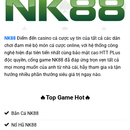
NK88
Điểm đến casino cá cược uy tín của tất cả các dân
chơi đam mê bộ môn cá cược online, với hệ thống công
nghệ hiện đại tiên tiến nhất cùng bảo mật cao HTT PLus
độc quyền, cổng game NK88 đã đáp ứng trọn vẹn tất cả
mọi mong muốn của anh từ nhà cái, hãy tham gia và tận
hưởng nhiều phần thưởng siêu giá trị ngay nào.
🔥Top Game Hot🔥
Bắn Cá NK88
Nổ Hũ NK88