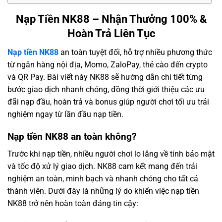
Nạp Tiền NK88 – Nhận Thưởng 100% &
Hoàn Trả Liên Tục
Nạp tiền NK88
an toàn tuyệt đối, hỗ trợ nhiều phương thức
từ ngân hàng nội địa, Momo, ZaloPay, thẻ cào đến crypto
và QR Pay. Bài viết này NK88 sẽ hướng dẫn chi tiết từng
bước giao dịch nhanh chóng, đồng thời giới thiệu các ưu
đãi nạp đầu, hoàn trả và bonus giúp người chơi tối ưu trải
nghiệm ngay từ lần đầu nạp tiền.
Nạp tiền NK88 an toàn không?
Trước khi nạp tiền, nhiều người chơi lo lắng về tính bảo mật
và tốc độ xử lý giao dịch. NK88 cam kết mang đến trải
nghiệm an toàn, minh bạch và nhanh chóng cho tất cả
thành viên. Dưới đây là những lý do khiến việc nạp tiền
NK88 trở nên hoàn toàn đáng tin cậy: