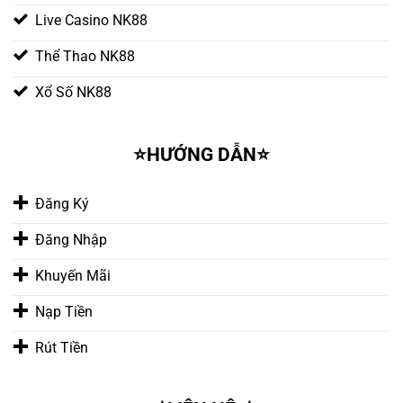
Live Casino NK88
Thể Thao NK88
Xổ Số NK88
⭐️HƯỚNG DẪN⭐️
Đăng Ký
Đăng Nhập
Khuyến Mãi
Nạp Tiền
Rút Tiền