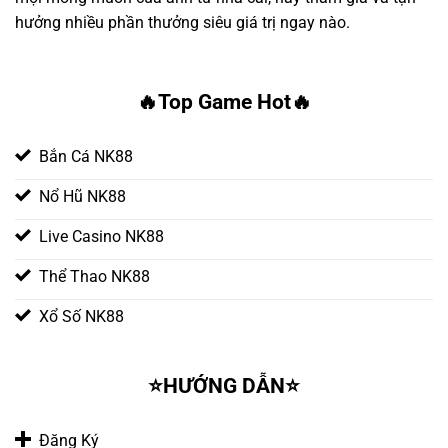
hưởng nhiều phần thưởng siêu giá trị ngay nào.
🔥Top Game Hot🔥
Bắn Cá NK88
Nổ Hũ NK88
Live Casino NK88
Thể Thao NK88
Xổ Số NK88
⭐️HƯỚNG DẪN⭐️
Đăng Ký