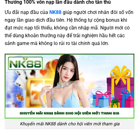
Thưởng 100% vốn nạp lần đầu dành cho tân thủ
Ưu đãi nạp đầu của
NK88
giúp người chơi nhân đôi số vốn
ngay lần giao dịch đầu tiên. Hệ thống tự cộng bonus khi
đạt mức nạp tối thiểu, không cần nhập mã. Người mới có
thể dùng khoản thưởng này để trải nghiệm hầu hết các
sảnh game mà không lo rủi ro tài chính quá lớn.
Khuyến mãi NK88 dành cho hội viên mới tham gia