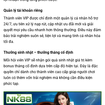
Quản lý tài khoản riêng
Thành viên VIP được chỉ định một quản lý cá nhân hỗ trợ
24/7, ưu tiên xử lý nạp rút, cập nhật ưu đãi mới và giải
quyết mọi yêu cầu nhanh hơn thông thường. Điều này đảm
bảo trải nghiệm suôn sẻ, tiện lợi và mang tính cá nhân hóa
tối đa.
Thưởng sinh nhật – thưởng tháng cố định
Mỗi hội viên VIP sẽ nhận gói quà sinh nhật giá trị kèm
bonus tháng cố định dựa trên cấp độ hiện tại. Đây là đặc
quyền chỉ dành cho thành viên cao cấp giúp người chơi
luôn có thêm vốn trải nghiệm mà không cần điều kiện
phức tạp.