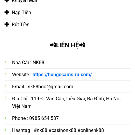
Khuyến Mãi
Quan sát bàn chơi, chọn mức cược phù hợp và bắt đầu
Nạp Tiền
phiên đặt cược đầu tiên.
Theo dõi lịch sử ván chơi và điều chỉnh chiến lược để tối
Rút Tiền
ưu khả năng thắng.
Rút tiền khi đạt lợi nhuận mong muốn, tránh để toàn bộ
📲LIÊN HỆ📲
vốn trong tài khoản quá lâu.
Nhà Cái : NK88
Website :
https://bongocams.ru.com/
Email :
nk88boo@gmail.com
Địa Chỉ : 119 Đ. Văn Cao, Liễu Giai, Ba Đình, Hà Nội,
Việt Nam
Phone : 0985 654 587
Tham gia Casino Live NK88 nhanh, rút thưởng siêu tốc
Hashtag : #nk88 #casinonk88 #onlinenk88