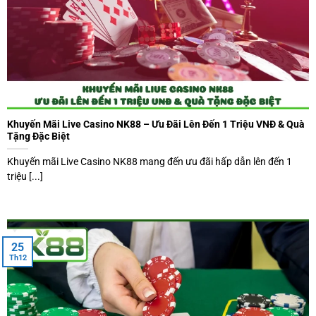
Khuyến Mãi Live Casino NK88 – Ưu Đãi Lên Đến 1 Triệu VNĐ & Quà
Tặng Đặc Biệt
Casino live NK88 dealer thật, thao tác chuẩn xác
Khuyến mãi Live Casino NK88 mang đến ưu đãi hấp dẫn lên đến 1
triệu [...]
Nhiều nhà cung cấp casino uy tín hàng đầu châu Á
NK88
hợp tác với các nhà cung cấp casino live nổi tiếng
như Evolution, AG, WM và Sexy Baccarat, mỗi sảnh đều
25
đạt tiêu chuẩn chứng nhận trò chơi công bằng từ các tổ
Th12
chức kiểm định uy tín tại châu Á. Mỗi sảnh có hệ thống
camera riêng, đảm bảo không chỉnh sửa kết quả và công
khai tỷ lệ trả thưởng theo thời gian thực. Với hàng trăm bàn