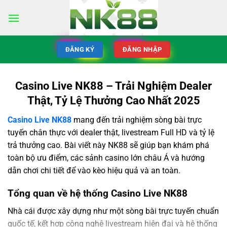
ĐĂNG KÝ
ĐĂNG NHẬP
Casino Live NK88 – Trải Nghiệm Dealer
Thật, Tỷ Lệ Thưởng Cao Nhất 2025
Casino Live NK88
mang đến trải nghiệm sòng bài trực
tuyến chân thực với dealer thật, livestream Full HD và tỷ lệ
trả thưởng cao. Bài viết này NK88 sẽ giúp bạn khám phá
toàn bộ ưu điểm, các sảnh casino lớn châu Á và hướng
dẫn chơi chi tiết để vào kèo hiệu quả và an toàn.
Tổng quan về hệ thống Casino Live NK88
Nhà cái được xây dựng như một sòng bài trực tuyến chuẩn
quốc tế, kết hợp công nghệ livestream hiện đại và hệ thống