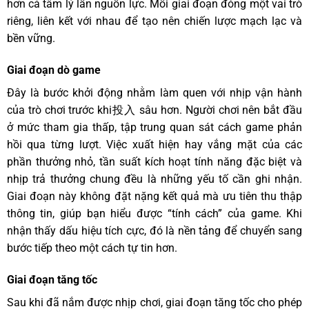
hơn cả tâm lý lẫn nguồn lực. Mỗi giai đoạn đóng một vai trò
riêng, liên kết với nhau để tạo nên chiến lược mạch lạc và
bền vững.
Giai đoạn dò game
Đây là bước khởi động nhằm làm quen với nhịp vận hành
của trò chơi trước khi投入 sâu hơn. Người chơi nên bắt đầu
ở mức tham gia thấp, tập trung quan sát cách game phản
hồi qua từng lượt. Việc xuất hiện hay vắng mặt của các
phần thưởng nhỏ, tần suất kích hoạt tính năng đặc biệt và
nhịp trả thưởng chung đều là những yếu tố cần ghi nhận.
Giai đoạn này không đặt nặng kết quả mà ưu tiên thu thập
thông tin, giúp bạn hiểu được “tính cách” của game. Khi
nhận thấy dấu hiệu tích cực, đó là nền tảng để chuyển sang
bước tiếp theo một cách tự tin hơn.
Giai đoạn tăng tốc
Sau khi đã nắm được nhịp chơi, giai đoạn tăng tốc cho phép