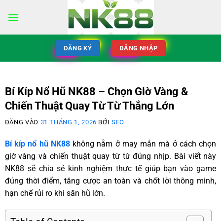
ĐĂNG KÝ
ĐĂNG NHẬP
Bí Kíp Nổ Hũ NK88 – Chọn Giờ Vàng &
Chiến Thuật Quay Từ Từ Thắng Lớn
ĐĂNG VÀO
31 THÁNG 1, 2026
BỞI
SEO
Bí kíp nổ hũ NK88
không nằm ở may mắn mà ở cách chọn
giờ vàng và chiến thuật quay từ từ đúng nhịp. Bài viết này
NK88 sẽ chia sẻ kinh nghiệm thực tế giúp bạn vào game
đúng thời điểm, tăng cược an toàn và chốt lời thông minh,
hạn chế rủi ro khi săn hũ lớn.