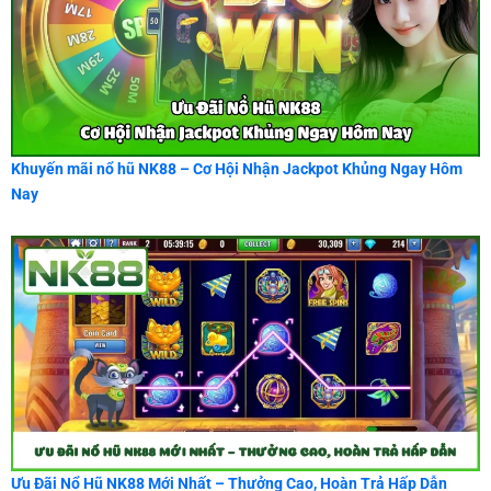
Khuyến mãi nổ hũ NK88 – Cơ Hội Nhận Jackpot Khủng Ngay Hôm
Nay
Ưu Đãi Nổ Hũ NK88 Mới Nhất – Thưởng Cao, Hoàn Trả Hấp Dẫn