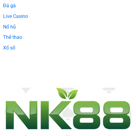
Đá gà
Live Casino
Nổ hũ
Thể thao
Xổ số