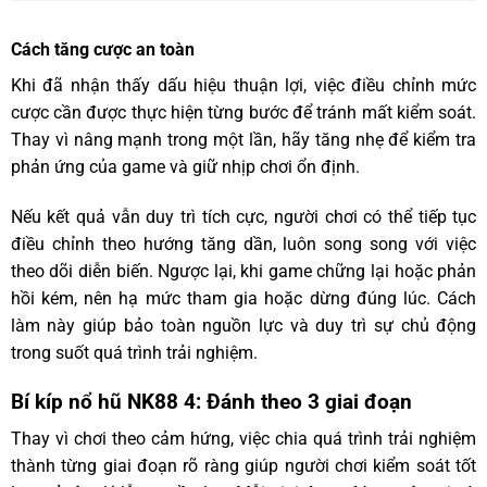
Cách tăng cược an toàn
Khi đã nhận thấy dấu hiệu thuận lợi, việc điều chỉnh mức
cược cần được thực hiện từng bước để tránh mất kiểm soát.
Thay vì nâng mạnh trong một lần, hãy tăng nhẹ để kiểm tra
phản ứng của game và giữ nhịp chơi ổn định.
Nếu kết quả vẫn duy trì tích cực, người chơi có thể tiếp tục
điều chỉnh theo hướng tăng dần, luôn song song với việc
theo dõi diễn biến. Ngược lại, khi game chững lại hoặc phản
hồi kém, nên hạ mức tham gia hoặc dừng đúng lúc. Cách
làm này giúp bảo toàn nguồn lực và duy trì sự chủ động
trong suốt quá trình trải nghiệm.
Bí kíp nổ hũ NK88 4: Đánh theo 3 giai đoạn
Thay vì chơi theo cảm hứng, việc chia quá trình trải nghiệm
thành từng giai đoạn rõ ràng giúp người chơi kiểm soát tốt