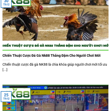
30
thiên về chiến thuật.
Sảnh đá gà quốc tế
Th12
– Hệ thống đánh giá kỹ thuật chiến kê
chuyên sâu và bài bản
Luật chơi và các loại cược trong Đá Gà NK88
Luật thi đấu cơ bản trong các sảnh
Trong các sảnh đá gà NK88, trận đấu được tổ chức theo hệ
thống quy định rõ ràng để đảm bảo công bằng. Gà tham
gia được phân hạng theo trọng lượng, thường dao động từ
Chiến Thuật Cược Đá Gà Nk88 Thắng Đậm Cho Người Chơi Mới
1,8–3,5 kg tùy sảnh. Giống gà phải được kiểm tra trước giờ
Chiến thuật cược đá gà NK88 là chìa khóa giúp người chơi mới tối ưu
thi, đảm bảo không tiêm chất kích thích, không gắn vật thể
[...]
lạ. Thời gian trận được chia theo hiệp, mỗi hiệp từ 10–15
phút, nếu gà không thể thi đấu tiếp, coi như thua.
Thomo: Gà nằm, bỏ chạy hoặc không phản công trong 10
25
giây sẽ thua.
Th12
Philippines (SV388/S128): Gà chết hoặc không còn khả
năng đứng vững được xem là thua ngay lập tức.