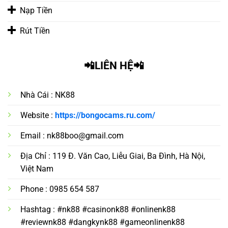
Nạp Tiền
Rút Tiền
Đá gà NK88 mang đến đấu trường chuẩn quốc tế
📲LIÊN HỆ📲
Nhiều sảnh lớn nhất châu Á, trận liên tục 24/7
Đá gà NK88 quy tụ nhiều sảnh lớn như Thomo, Philippines
Nhà Cái : NK88
và quốc tế mang đến lịch thi đấu dày đặc. Sảnh đa dạng
giúp lựa chọn phong phú về luật và phong cách trận đấu.
Website :
https://bongocams.ru.com/
Không khí sôi động diễn ra liên tục cả ngày. Hệ thống ổn
Email :
nk88boo@gmail.com
định cho phép theo dõi mượt mà dù lượng người truy cập
lớn.
Địa Chỉ : 119 Đ. Văn Cao, Liễu Giai, Ba Đình, Hà Nội,
Việt Nam
Lịch thi đấu đá gà NK88 cập nhật theo giờ Việt Nam
Phone : 0985 654 587
Lịch thi đấu được đồng bộ theo giờ Việt Nam giúp người
chơi tiện theo dõi. Lịch rõ ràng giúp lên kế hoạch đặt cược
Hashtag : #nk88 #casinonk88 #onlinenk88
hiệu quả. Các trận được phân loại theo sảnh và độ hấp
#reviewnk88 #dangkynk88 #gameonlinenk88