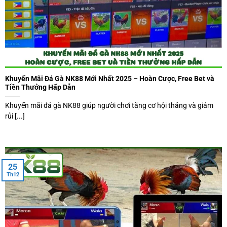
Sảnh quốc tế: Trận kết thúc khi một bên gà không còn khả
năng tiếp tục hoặc trọng tài xác định ưu thế tuyệt đối của
chiến kê còn lại.
Khuyến Mãi Đá Gà NK88 Mới Nhất 2025 – Hoàn Cược, Free Bet và
Tiền Thưởng Hấp Dẫn
Khuyến mãi đá gà NK88 giúp người chơi tăng cơ hội thắng và giảm
rủi [...]
25
Hướng dẫn xem trận, chọn kèo đá gà NK88
Th12
Các loại cược phổ biến
Trước khi đặt kèo, người chơi cần nắm rõ các loại cược cơ