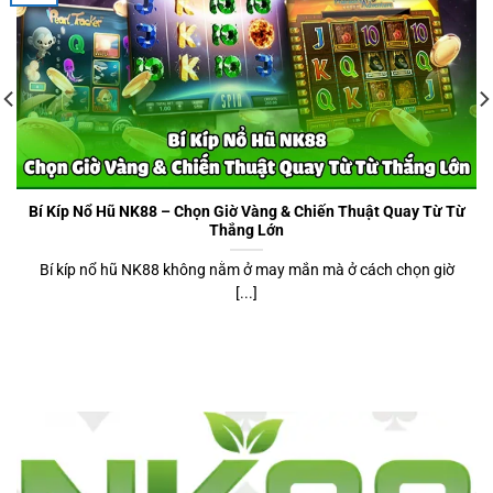
Bí Kíp Nổ Hũ NK88 – Chọn Giờ Vàng & Chiến Thuật Quay Từ Từ
Thắng Lớn
Bí kíp nổ hũ NK88 không nằm ở may mắn mà ở cách chọn giờ
[...]