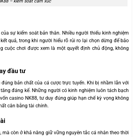
NK88 – kiểm soát cảm xúc
 của sự kiểm soát bản thân. Nhiều người thiếu kinh nghiệm
kết quả, trong khi người hiểu rõ rủi ro lại chọn dừng để bảo
ừng cuộc chơi được xem là một quyết định chủ động, không
hay đầu tư
 đúng bản chất của cá cược trực tuyến. Khi bị nhầm lẫn với
ia tăng đáng kể. Những người có kinh nghiệm luôn tách bạch
lý vốn casino NK88, tư duy đúng giúp hạn chế kỳ vọng không
mất cân bằng tài chính.
ài
ạc, mà còn ở khả năng giữ vững nguyên tắc cá nhân theo thời