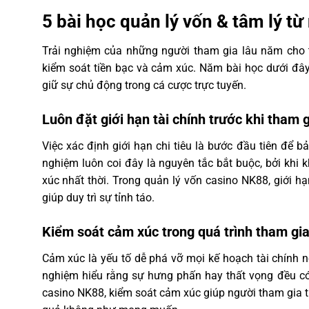
5 bài học quản lý vốn & tâm lý t
Trải nghiệm của những người tham gia lâu năm cho
kiểm soát tiền bạc và cảm xúc. Năm bài học dưới đây
giữ sự chủ động trong cá cược trực tuyến.
Luôn đặt giới hạn tài chính trước khi tham 
Việc xác định giới hạn chi tiêu là bước đầu tiên để b
nghiệm luôn coi đây là nguyên tắc bắt buộc, bởi khi k
xúc nhất thời. Trong quản lý vốn casino NK88, giới h
giúp duy trì sự tỉnh táo.
Kiểm soát cảm xúc trong quá trình tham gi
Cảm xúc là yếu tố dễ phá vỡ mọi kế hoạch tài chính
nghiệm hiểu rằng sự hưng phấn hay thất vọng đều có t
casino NK88, kiểm soát cảm xúc giúp người tham gia tr