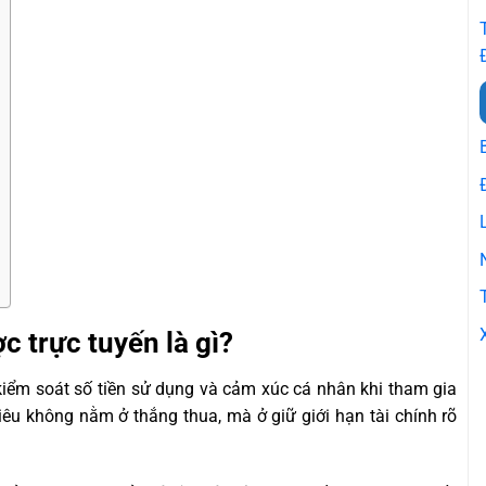
c trực tuyến là gì?
 kiểm soát số tiền sử dụng và cảm xúc cá nhân khi tham gia
iêu không nằm ở thắng thua, mà ở giữ giới hạn tài chính rõ