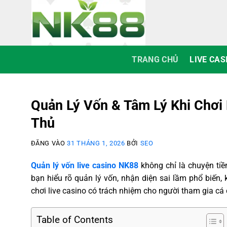
TRANG CHỦ
LIVE CAS
Quản Lý Vốn & Tâm Lý Khi Chơi
Thủ
ĐĂNG VÀO
31 THÁNG 1, 2026
BỞI
SEO
Quản lý vốn live casino NK88
không chỉ là chuyện tiề
bạn hiểu rõ quản lý vốn, nhận diện sai lầm phổ biến,
chơi live casino có trách nhiệm cho người tham gia cá 
Table of Contents