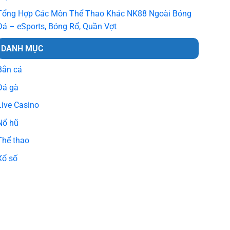
Tổng Hợp Các Môn Thể Thao Khác NK88 Ngoài Bóng
Đá – eSports, Bóng Rổ, Quần Vợt
DANH MỤC
Bắn cá
Đá gà
Live Casino
Nổ hũ
Thể thao
Xổ số