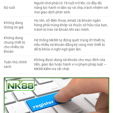
Người chơi phải từ 18 tuổi trở lên, có đầy đủ
Độ tuổi
năng lực hành vi dân sự và chịu trách nhiệm với
mọi giao dịch phát sinh.
Họ tên, số điện thoại, email, tài khoản ngân
Không dùng
hàng phải trùng khớp và thuộc sở hữu của bạn,
thông tin giả
tránh bị treo tài khoản khi xác minh.
Không dùng
Hệ thống NK88 tự động quét trùng IP/thiết bị,
chung thiết bị
nếu nhiều tài khoản đăng ký cùng một thiết bị
cho nhiều tài
dễ bị khóa vì nghi ngờ gian lận.
khoản
Không được dùng tài khoản cho mục đích rửa
Tuân thủ chính
tiền, gian lận hoặc hành vi vi phạm pháp luật —
sách
NK88 kiểm tra rất chặt.