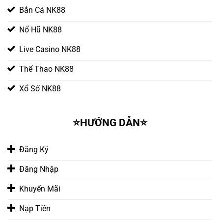
Bắn Cá NK88
Nổ Hũ NK88
Live Casino NK88
Thể Thao NK88
Xổ Số NK88
⭐️HƯỚNG DẪN⭐️
Đăng Ký
Đăng Nhập
Khuyến Mãi
Nạp Tiền