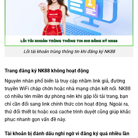
Lỗi tài khoản trùng thông tin khi đăng ký NK88
Trang đăng ký NK88 không hoạt động
Nguyên nhân phổ biến là truy cập nhầm link giả, đường
truyền WiFi chập chờn hoặc nhà mạng chặn kết nối. NK88
có nhiều tên miền dự phòng nên khi gặp lỗi tải trang, bạn
chỉ cần đổi sang link chính thức còn hoạt động. Ngoài ra,
thử đổi thiết bị hoặc xoá cache trình duyệt cũng giúp khắc
phục nhanh gọn vấn đề này.
Tài khoản bị đánh dấu nghi ngờ vì đăng ký quá nhiều lần