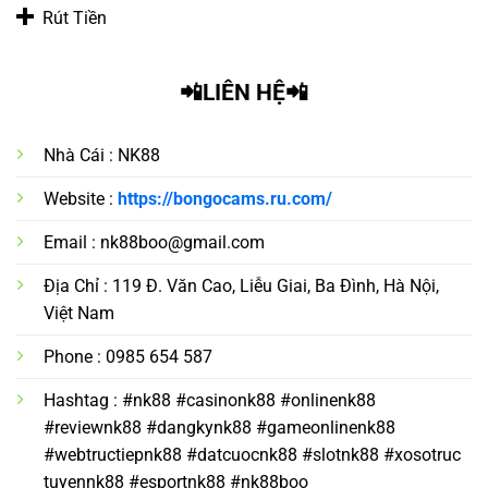
Rút Tiền
📲LIÊN HỆ📲
Nhà Cái : NK88
Website :
https://bongocams.ru.com/
Email :
nk88boo@gmail.com
Địa Chỉ : 119 Đ. Văn Cao, Liễu Giai, Ba Đình, Hà Nội,
Việt Nam
Phone : 0985 654 587
Hashtag : #nk88 #casinonk88 #onlinenk88
#reviewnk88 #dangkynk88 #gameonlinenk88
#webtructiepnk88 #datcuocnk88 #slotnk88 #xosotruc
tuyennk88 #esportnk88 #nk88boo