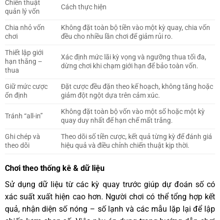
Chiến thuật
Cách thực hiện
quản lý vốn
Chia nhỏ vốn
Không đặt toàn bộ tiền vào một kỳ quay, chia vốn
chơi
đều cho nhiều lần chơi để giảm rủi ro.
Thiết lập giới
Xác định mức lãi kỳ vọng và ngưỡng thua tối đa,
hạn thắng –
dừng chơi khi chạm giới hạn để bảo toàn vốn.
thua
Giữ mức cược
Đặt cược đều đặn theo kế hoạch, không tăng hoặc
ổn định
giảm đột ngột dựa trên cảm xúc.
Không đặt toàn bộ vốn vào một số hoặc một kỳ
Tránh “all-in”
quay duy nhất để hạn chế mất trắng.
Ghi chép và
Theo dõi số tiền cược, kết quả từng kỳ để đánh giá
theo dõi
hiệu quả và điều chỉnh chiến thuật kịp thời.
Chơi theo thống kê & dữ liệu
Sử dụng dữ liệu từ các kỳ quay trước giúp dự đoán số có
xác suất xuất hiện cao hơn. Người chơi có thể tổng hợp kết
quả, nhận diện số nóng – số lạnh và các mẫu lặp lại để lập