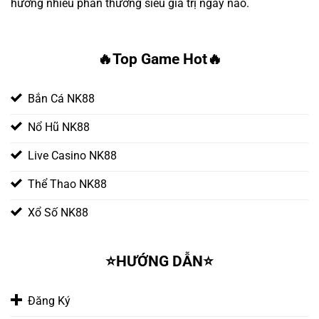
hưởng nhiều phần thưởng siêu giá trị ngay nào.
🔥Top Game Hot🔥
Bắn Cá NK88
Nổ Hũ NK88
Live Casino NK88
Thể Thao NK88
Xổ Số NK88
⭐️HƯỚNG DẪN⭐️
Đăng Ký