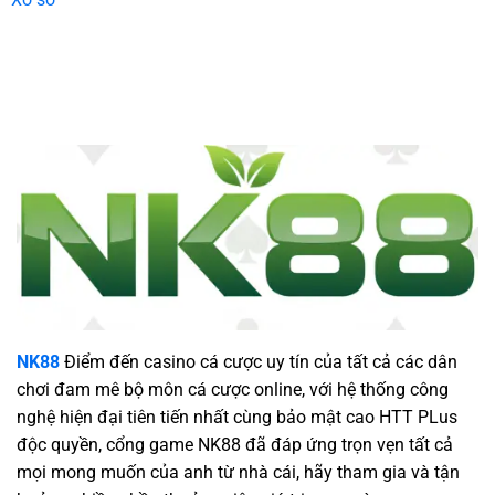
NK88
Điểm đến casino cá cược uy tín của tất cả các dân
chơi đam mê bộ môn cá cược online, với hệ thống công
nghệ hiện đại tiên tiến nhất cùng bảo mật cao HTT PLus
độc quyền, cổng game NK88 đã đáp ứng trọn vẹn tất cả
mọi mong muốn của anh từ nhà cái, hãy tham gia và tận