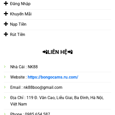
Đăng Nhập
Khuyến Mãi
Nạp Tiền
Rút Tiền
📲LIÊN HỆ📲
Nhà Cái : NK88
Website :
https://bongocams.ru.com/
Email :
nk88boo@gmail.com
Địa Chỉ : 119 Đ. Văn Cao, Liễu Giai, Ba Đình, Hà Nội,
Việt Nam
Phone : 0985 654 587