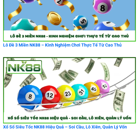
Lô Đề 3 Miền NK88 – Kinh Nghiệm Chơi Thực Tế Từ Cao Thủ
Xổ Số Siêu Tốc NK88 Hiệu Quả – Soi Cầu, Lô Xiên, Quản Lý Vốn