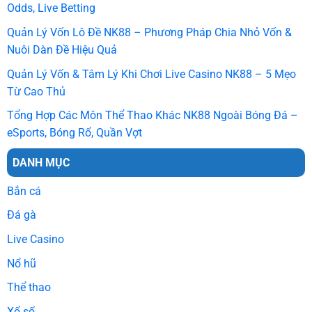
Odds, Live Betting
Quản Lý Vốn Lô Đề NK88 – Phương Pháp Chia Nhỏ Vốn &
Nuôi Dàn Đề Hiệu Quả
Quản Lý Vốn & Tâm Lý Khi Chơi Live Casino NK88 – 5 Mẹo
Từ Cao Thủ
Tổng Hợp Các Môn Thể Thao Khác NK88 Ngoài Bóng Đá –
eSports, Bóng Rổ, Quần Vợt
DANH MỤC
Bắn cá
Đá gà
Live Casino
Nổ hũ
Thể thao
Xổ số