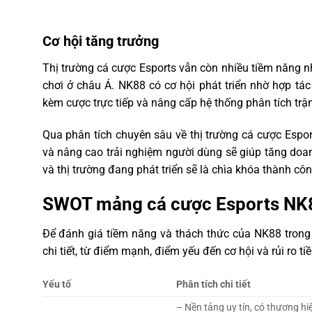
Cơ hội tăng trưởng
Thị trường cá cược Esports vẫn còn nhiều tiềm năng n
chơi ở châu Á. NK88 có cơ hội phát triển nhờ hợp tác v
kèm cược trực tiếp và nâng cấp hệ thống phân tích trậ
Qua phân tích chuyên sâu về thị trường cá cược Espor
và nâng cao trải nghiệm người dùng sẽ giúp tăng doa
và thị trường đang phát triển sẽ là chìa khóa thành côn
SWOT mảng cá cược Esports NK
Để đánh giá tiềm năng và thách thức của NK88 trong
chi tiết, từ điểm mạnh, điểm yếu đến cơ hội và rủi ro ti
Yếu tố
Phân tích chi tiết
– Nền tảng uy tín, có thương hi