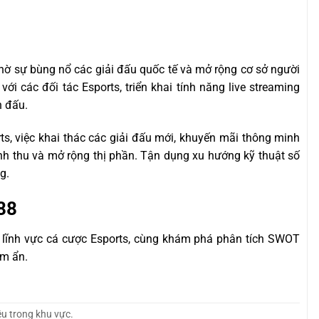
hờ sự bùng nổ các giải đấu quốc tế và mở rộng cơ sở người
ới các đối tác Esports, triển khai tính năng live streaming
n đấu.
ts, việc khai thác các giải đấu mới, khuyến mãi thông minh
nh thu và mở rộng thị phần. Tận dụng xu hướng kỹ thuật số
g.
88
 lĩnh vực cá cược Esports, cùng khám phá phân tích SWOT
ềm ẩn.
ệu trong khu vực.