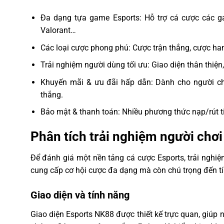
Đa dạng tựa game Esports: Hỗ trợ cá cược các g
Valorant…
Các loại cược phong phú: Cược trận thắng, cược hand
Trải nghiệm người dùng tối ưu: Giao diện thân thiện
Khuyến mãi & ưu đãi hấp dẫn: Dành cho người chơ
thắng.
Bảo mật & thanh toán: Nhiều phương thức nạp/rút ti
Phân tích trải nghiệm người chơi
Để đánh giá một nền tảng cá cược Esports, trải nghiệ
cung cấp cơ hội cược đa dạng mà còn chú trọng đến tính
Giao diện và tính năng
Giao diện Esports NK88 được thiết kế trực quan, giúp 