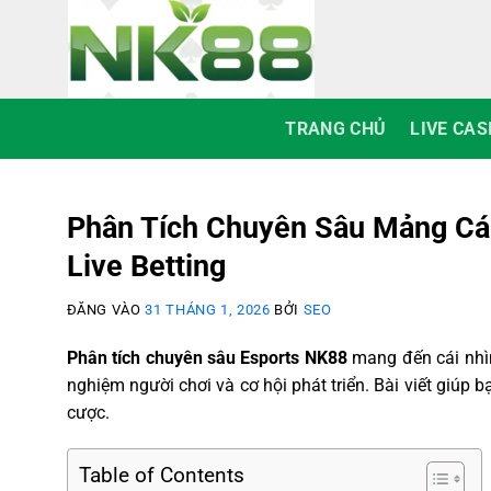
TRANG CHỦ
LIVE CAS
Phân Tích Chuyên Sâu Mảng Cá
Live Betting
ĐĂNG VÀO
31 THÁNG 1, 2026
BỞI
SEO
Phân tích chuyên sâu Esports NK88
mang đến cái nhìn 
nghiệm người chơi và cơ hội phát triển. Bài viết giúp b
cược.
Table of Contents