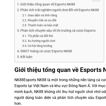
Giới thiệu tổng quan về Esports NK88
Phân tích trải nghiệm người chơi đối với Esports NK88
Giao diện và tính năng
Khuyến mãi và ưu đãi
Thanh toán và bảo mật
Phân tích chuyên sâu về thị trường cá cược Esports
Thị phần và đối thủ
Xu hướng người chơi
Cơ hội tăng trưởng
SWOT mảng cá cược Esports NK88
Kết luận
Giới thiệu tổng quan về Esports
NK88Esports NK88 là một trong những nền tảng cá cược
Esports tại Việt Nam và khu vực Đông Nam Á. Với mục
minh bạch, NK88 không chỉ thu hút người chơi nhờ odd
người dùng toàn diện và phân tích chuyên sâu Espor
hơn.