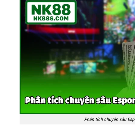
Phân tích chuyên sâu Esp