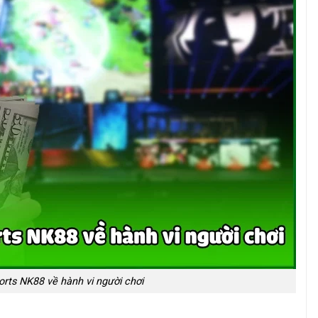
orts NK88 về hành vi người chơi