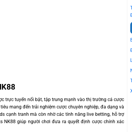
 NK88
 trực tuyến nổi bật, tập trung mạnh vào thị trường cá cược
 tiêu mang đến trải nghiệm cược chuyên nghiệp, đa dạng và
s cạnh tranh mà còn nhờ các tính năng live betting, hỗ trợ
ts NK88 giúp người chơi đưa ra quyết định cược chính xác