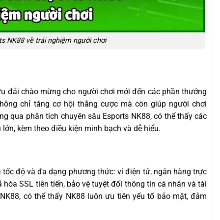
ts NK88 về trải nghiệm người chơi
 ưu đãi chào mừng cho người chơi mới đến các phần thưởng
không chỉ tăng cơ hội thắng cược mà còn giúp người chơi
g qua phân tích chuyên sâu Esports NK88, có thể thấy các
 lớn, kèm theo điều kiện minh bạch và dễ hiểu.
ề tốc độ và đa dạng phương thức: ví điện tử, ngân hàng trực
óa SSL tiên tiến, bảo vệ tuyệt đối thông tin cá nhân và tài
 NK88, có thể thấy NK88 luôn ưu tiên yếu tố bảo mật, đảm