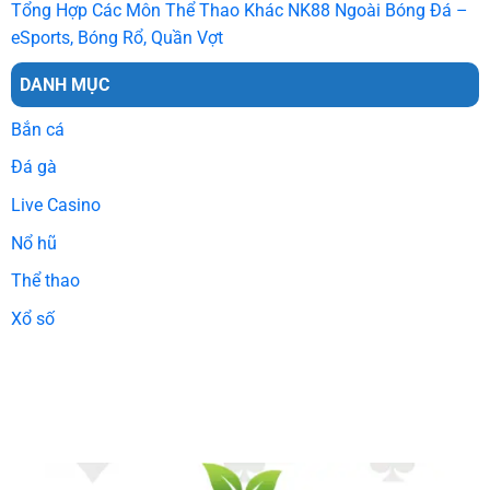
Tổng Hợp Các Môn Thể Thao Khác NK88 Ngoài Bóng Đá –
eSports, Bóng Rổ, Quần Vợt
DANH MỤC
Bắn cá
Đá gà
Live Casino
Nổ hũ
Thể thao
Xổ số