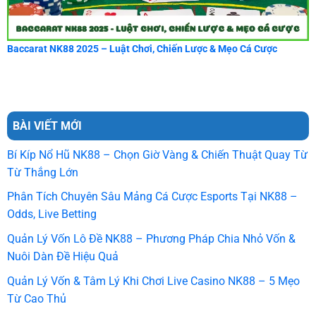
Baccarat NK88 2025 – Luật Chơi, Chiến Lược & Mẹo Cá Cược
BÀI VIẾT MỚI
Bí Kíp Nổ Hũ NK88 – Chọn Giờ Vàng & Chiến Thuật Quay Từ
Từ Thắng Lớn
Phân Tích Chuyên Sâu Mảng Cá Cược Esports Tại NK88 –
Odds, Live Betting
Quản Lý Vốn Lô Đề NK88 – Phương Pháp Chia Nhỏ Vốn &
Nuôi Dàn Đề Hiệu Quả
Quản Lý Vốn & Tâm Lý Khi Chơi Live Casino NK88 – 5 Mẹo
Từ Cao Thủ