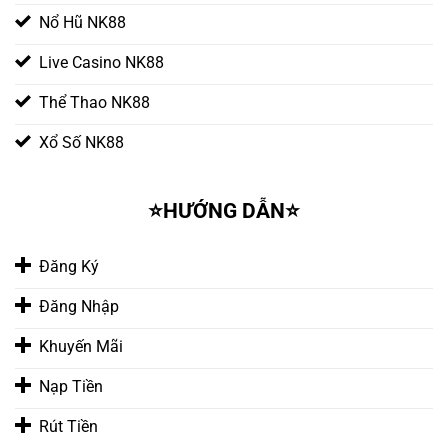
Nổ Hũ NK88
Live Casino NK88
Thể Thao NK88
Xổ Số NK88
⭐️HƯỚNG DẪN⭐️
Đăng Ký
Đăng Nhập
Khuyến Mãi
Nạp Tiền
Rút Tiền