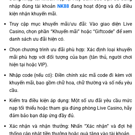
nhập đúng tài khoản
NK88
đang hoạt động và đủ điều
kiện nhận khuyến mãi.
Truy cập mục khuyến mãi/ưu đãi: Vào giao diện Live
Casino, chọn phần “Khuyến mãi” hoặc “Giftcode” để xem
danh sách ưu đãi hiện có.
Chọn chương trình ưu đãi phù hợp: Xác định loại khuyến
mãi phù hợp với đối tượng của bạn (tân thủ, người chơi
hiện tại hoặc VIP).
Nhập code (nếu có): Điền chính xác mã code đi kèm với
khuyến mãi, bao gồm chữ hoa, chữ thường và số nếu yêu
cầu.
Kiểm tra điều kiện áp dụng: Một số ưu đãi yêu cầu mức
nạp tối thiểu hoặc tham gia đúng phòng Live Casino, hãy
đảm bảo bạn đáp ứng đầy đủ.
Xác nhận và nhận thưởng: Nhấn “Xác nhận” và đợi hệ
thống cập nhật tiền thưởng hoặc quà tặng vào tài khoản.