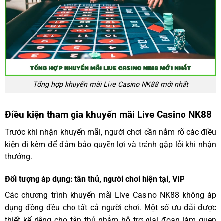
Tổng hợp khuyến mãi Live Casino NK88 mới nhất
Điều kiện tham gia khuyến mãi Live Casino NK88
Trước khi nhận khuyến mãi, người chơi cần nắm rõ các điều
kiện đi kèm để đảm bảo quyền lợi và tránh gặp lỗi khi nhận
thưởng.
Đối tượng áp dụng: tân thủ, người chơi hiện tại, VIP
Các chương trình khuyến mãi Live Casino NK88 không áp
dụng đồng đều cho tất cả người chơi. Một số ưu đãi được
thiết kế riêng cho tân thủ nhằm hỗ trợ giai đoạn làm quen