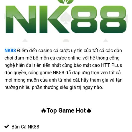
NK88
Điểm đến casino cá cược uy tín của tất cả các dân
chơi đam mê bộ môn cá cược online, với hệ thống công
nghệ hiện đại tiên tiến nhất cùng bảo mật cao HTT PLus
độc quyền, cổng game NK88 đã đáp ứng trọn vẹn tất cả
mọi mong muốn của anh từ nhà cái, hãy tham gia và tận
hưởng nhiều phần thưởng siêu giá trị ngay nào.
🔥Top Game Hot🔥
Bắn Cá NK88