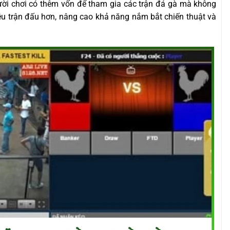
ười chơi có thêm vốn để tham gia các trận đá gà mà không
iều trận đấu hơn, nâng cao khả năng nắm bắt chiến thuật và