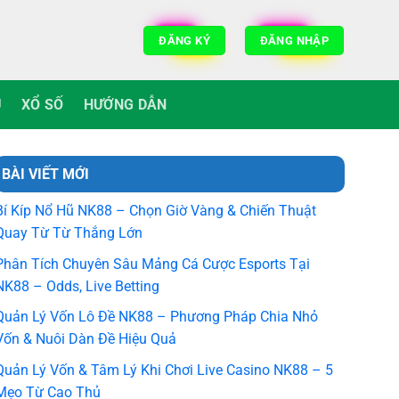
ĐĂNG KÝ
ĐĂNG NHẬP
Ũ
XỔ SỐ
HƯỚNG DẪN
BÀI VIẾT MỚI
Bí Kíp Nổ Hũ NK88 – Chọn Giờ Vàng & Chiến Thuật
Quay Từ Từ Thắng Lớn
Phân Tích Chuyên Sâu Mảng Cá Cược Esports Tại
NK88 – Odds, Live Betting
Quản Lý Vốn Lô Đề NK88 – Phương Pháp Chia Nhỏ
Vốn & Nuôi Dàn Đề Hiệu Quả
Quản Lý Vốn & Tâm Lý Khi Chơi Live Casino NK88 – 5
Mẹo Từ Cao Thủ