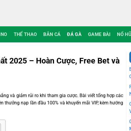
INO
THỂ THAO
BẮN CÁ
ĐÁ GÀ
GAME BÀI
NỔ H
t 2025 – Hoàn Cược, Free Bet và
hắng và giảm rủi ro khi tham gia cược. Bài viết tổng hợp các
tiền thưởng nạp lần đầu 100% và khuyến mãi VIP, kèm hướng