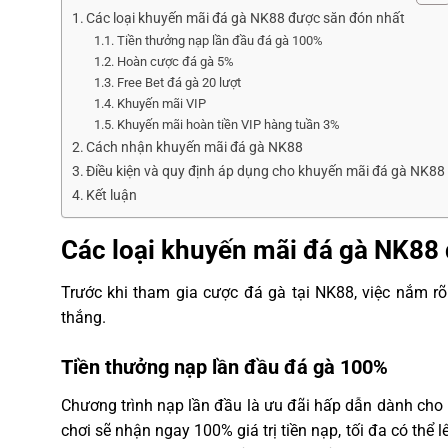
Các loại khuyến mãi đá gà NK88 được săn đón nhất
Tiền thưởng nạp lần đầu đá gà 100%
Hoàn cược đá gà 5%
Free Bet đá gà 20 lượt
Khuyến mãi VIP
Khuyến mãi hoàn tiền VIP hàng tuần 3%
Cách nhận khuyến mãi đá gà NK88
Điều kiện và quy định áp dụng cho khuyến mãi đá gà NK88
Kết luận
Các loại khuyến mãi đá gà NK88
Trước khi tham gia cược đá gà tại NK88, việc nắm rõ
thắng.
Tiền thưởng nạp lần đầu đá gà 100%
Chương trình nạp lần đầu là ưu đãi hấp dẫn dành cho 
chơi sẽ nhận ngay 100% giá trị tiền nạp, tối đa có thể