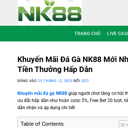
TRANG CHỦ
LIVE CAS
Khuyến Mãi Đá Gà NK88 Mới Nhấ
Tiền Thưởng Hấp Dẫn
ĐĂNG VÀO
25 THÁNG 12, 2025
BỞI
SEO
Khuyến mãi đá gà NK88
giúp người chơi tăng cơ hội t
ưu đãi hấp dẫn như hoàn cược 5%, Free Bet 20 lượt, 
dẫn nhận và áp dụng chi tiết.
Table of Contents